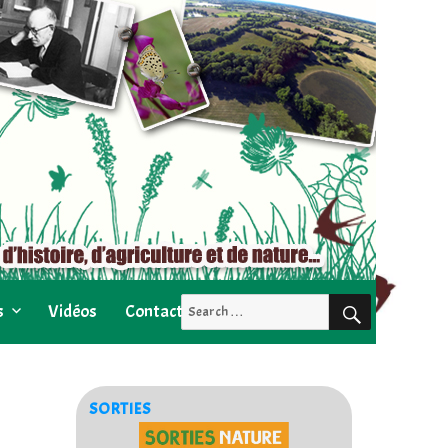
SEARCH
Search
s
Vidéos
Contact
for:
SORTIES