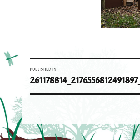
Navigation
PUBLISHED IN
de
261178814_2176556812491897
l’article