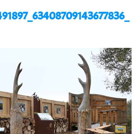
491897_63408709143677836_