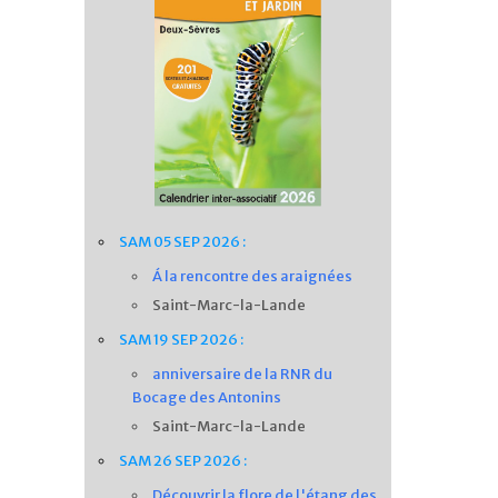
SAM 05 SEP 2026 :
Á la rencontre des araignées
Saint-Marc-la-Lande
SAM 19 SEP 2026 :
anniversaire de la RNR du
Bocage des Antonins
Saint-Marc-la-Lande
SAM 26 SEP 2026 :
Découvrir la flore de l'étang des