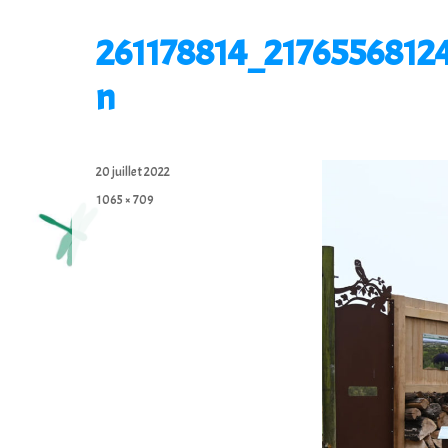
261178814_2176556812
n
Posted
20 juillet 2022
on
Full
1065 × 709
size