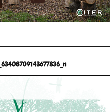
_63408709143677836_n